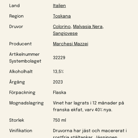
Land
Italien
Region
Toskana
Druvor
Colorino
,
Malvasia Nera
,
Sangiovese
Producent
Marchesi Mazzei
Artikelnummer
32229
Systembolaget
Alkoholhalt
13,5%
Årgång
2023
Förpackning
Flaska
Mognadslagring
Vinet har lagrats i 12 månader på
franska ekfat, varv 40% nya.
Storlek
750 ml
Vinifikation
Druvorna har jäst och macererat i
rostfria ståltankar. Jäsningen