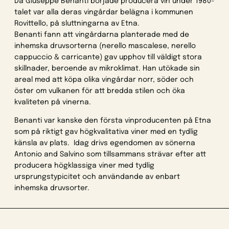
Då Giuseppe Benanti började producera vin under 1980-
talet var alla deras vingårdar belägna i kommunen
Rovittello, på sluttningarna av Etna.
Benanti fann att vingårdarna planterade med de
inhemska druvsorterna (nerello mascalese, nerello
cappuccio & carricante) gav upphov till väldigt stora
skillnader, beroende av mikroklimat. Han utökade sin
areal med att köpa olika vingårdar norr, söder och
öster om vulkanen för att bredda stilen och öka
kvaliteten på vinerna.
Benanti var kanske den första vinproducenten på Etna
som på riktigt gav högkvalitativa viner med en tydlig
känsla av plats. Idag drivs egendomen av sönerna
Antonio and Salvino som tillsammans strävar efter att
producera högklassiga viner med tydlig
ursprungstypicitet och användande av enbart
inhemska druvsorter.