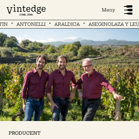
Meny
N
ANTONELLI
ARALDICA
ASEGINOLAZA Y LEUN
PRODUCENT