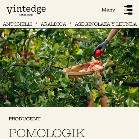
Meny
ANTONELLI
ARALDICA
ASEGINOLAZA Y LEUNDA
PRODUCENT
POMOLOGIK