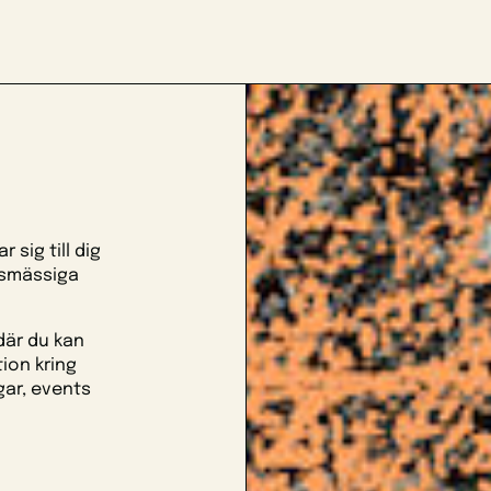
 sig till dig
ksmässiga
där du kan
ion kring
gar, events