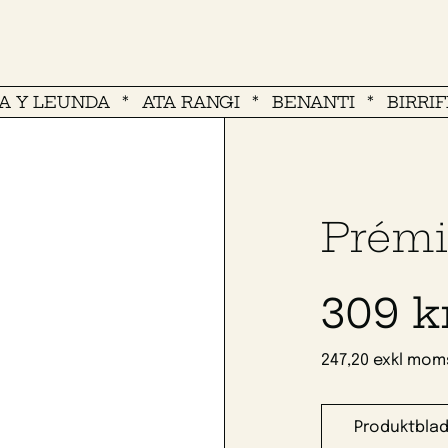
EUNDA
ATA RANGI
BENANTI
BIRRIFICIO 
Prémi
309 k
247,20 exkl mom
Produktbla