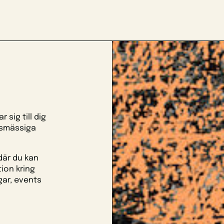
 sig till dig
ksmässiga
där du kan
ion kring
gar, events