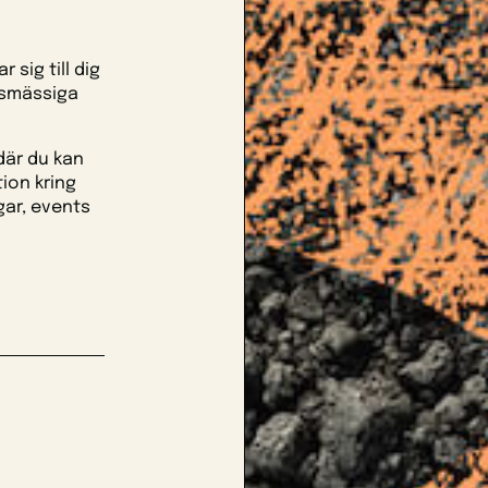
 sig till dig
ksmässiga
där du kan
ion kring
gar, events